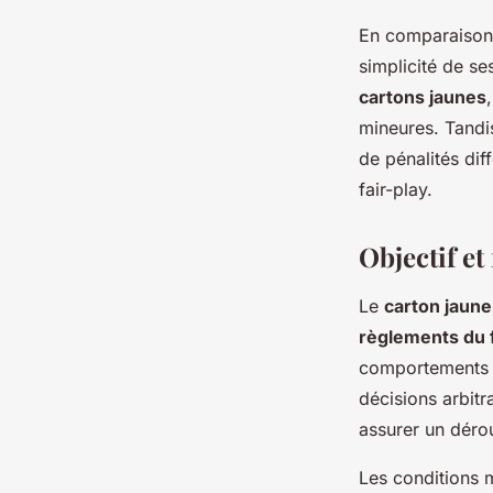
En comparaison a
simplicité de se
cartons jaunes
mineures. Tandi
de pénalités dif
fair-play.
Objectif e
Le
carton jaune
règlements du f
comportements an
décisions arbitr
assurer un dérou
Les conditions 