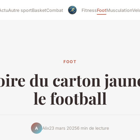
Actu
Autre sport
Basket
Combat
Fitness
Foot
Musculation
Vel
FOOT
toire du carton jaun
le football
Alix
23 mars 2025
6 min de lecture
A