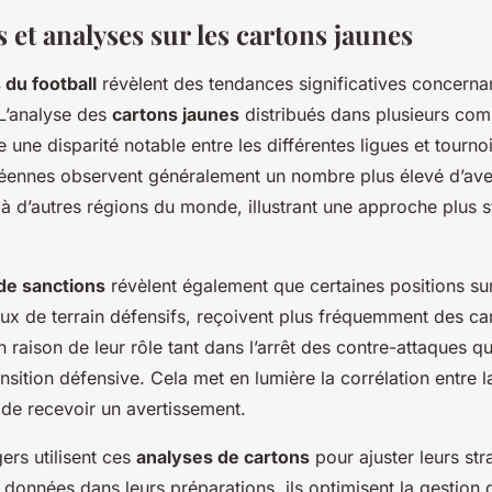
s et analyses sur les cartons jaunes
 du football
révèlent des tendances significatives concerna
 L’analyse des
cartons jaunes
distribués dans plusieurs com
 une disparité notable entre les différentes ligues et tourno
péennes observent généralement un nombre plus élevé d’ave
 d’autres régions du monde, illustrant une approche plus st
de sanctions
révèlent également que certaines positions sur 
ux de terrain défensifs, reçoivent plus fréquemment des ca
raison de leur rôle tant dans l’arrêt des contre-attaques q
ansition défensive. Cela met en lumière la corrélation entre l
é de recevoir un avertissement.
ers utilisent ces
analyses de cartons
pour ajuster leurs str
 données dans leurs préparations, ils optimisent la gestion 