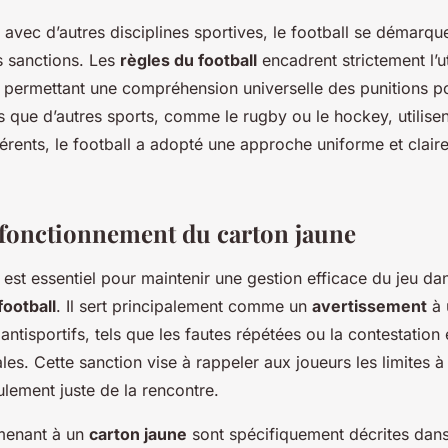
vec d’autres disciplines sportives, le football se démarque
s sanctions. Les
règles du football
encadrent strictement l’ut
, permettant une compréhension universelle des punitions po
s que d’autres sports, comme le rugby ou le hockey, utilise
férents, le football a adopté une approche uniforme et clair
t fonctionnement du carton jaune
est essentiel pour maintenir une gestion efficace du jeu da
ootball
. Il sert principalement comme un
avertissement
à 
tisportifs, tels que les fautes répétées ou la contestation
ales. Cette sanction vise à rappeler aux joueurs les limites 
lement juste de la rencontre.
menant à un
carton jaune
sont spécifiquement décrites dans