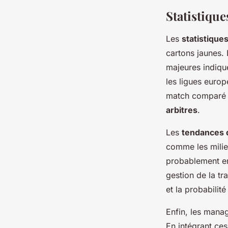
Statistique
Les
statistiques
cartons jaunes.
majeures indique
les ligues euro
match comparé à
arbitres
.
Les
tendances 
comme les milie
probablement en 
gestion de la tr
et la probabilit
Enfin, les manag
En intégrant ces