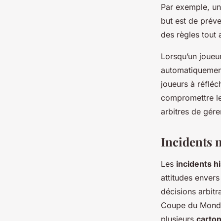
Par exemple, un
but est de préve
des règles tout
Lorsqu’un joueur
automatiquement
joueurs à réfléc
compromettre leu
arbitres de gérer
Incidents n
Les
incidents h
attitudes envers
décisions arbit
Coupe du Monde 2
plusieurs
carton