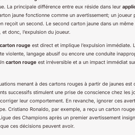
ue. La principale différence entre eux réside dans leur
appli
arton jaune fonctionne comme un avertissement; un joueur p
il en reçoit un second. Le second carton jaune dans un même
 et donc, l’expulsion du joueur.
carton rouge
est direct et implique l’expulsion immédiate. L
ute violente, langage abusif ou encore une conduite inappropr
 Un
carton rouge
est irréversible et a un impact immédiat s
uations menant à des cartons rouges à partir de jaunes est c
nts successifs stimulent une prise de conscience chez les j
 corriger leur comportement. En revanche, ignorer ces aver
pe. Cristiano Ronaldo, par exemple, a reçu un carton rouge 
igue des Champions après un premier avertissement insignifi
 que ces décisions peuvent avoir.