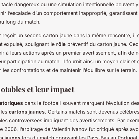
 tacle dangereux ou une simulation intentionnelle peuvent y
nir l’escalade d’un comportement inapproprié, garantissant 
 au long du match.
 reçoit un second carton jaune dans la même rencontre, il 
 expulsé, soulignant le
rôle
préventif du carton jaune. Cec
hir à leurs actions après un premier avertissement, afin de 
r participation au match. Il fournit ainsi un moyen clair et 
 les confrontations et de maintenir l’équilibre sur le terrain.
otables et leur impact
istoriques
dans le football souvent marquent l’évolution des
 les
cartons jaunes
. Certains matchs sont devenus célèbre
rales controversées impliquant des avertissements. Par exem
006, l’arbitrage de Valentin Ivanov fut critiqué après avoi
s jaunes
lors du match opposant les Pays-Bas au Portugal. 