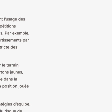
nt l’usage des
pétitions
is. Par exemple,
rtissements par
ricte des
le terrain,
rtons jaunes,
ue dans la
a position jouée
atégies d’équipe.
du risque de