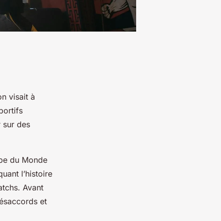
 visait à
ortifs
r sur des
oupe du Monde
uant l’histoire
atchs. Avant
désaccords et