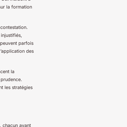
sur la formation
 contestation.
njustifiés,
peuvent parfois
l’application des
cent la
c prudence.
t les stratégies
l, chacun ayant