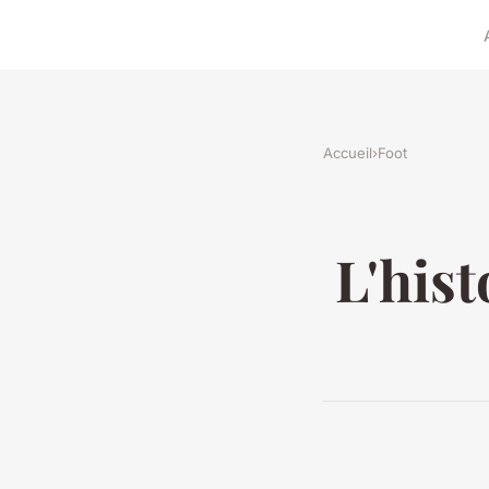
Accueil
›
Foot
L'his