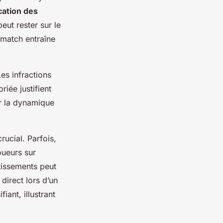
cation des
eut rester sur le
 match entraîne
es infractions
iée justifient
ur la dynamique
rucial. Parfois,
oueurs sur
tissements peut
direct lors d’un
ant, illustrant