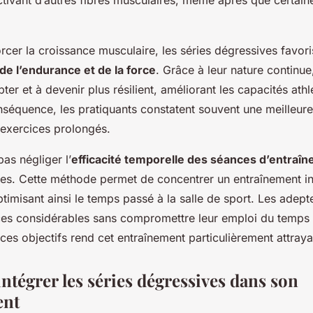
tivant d’autres fibres musculaires, même après que certain
rcer la croissance musculaire, les séries dégressives favori
e l’endurance et de la force
. Grâce à leur nature continue,
pter et à devenir plus résilient, améliorant les capacités athl
séquence, les pratiquants constatent souvent une meilleure 
 exercices prolongés.
 pas négliger l’
efficacité temporelle des séances d’entraî
ves. Cette méthode permet de concentrer un entraînement i
ptimisant ainsi le temps passé à la salle de sport. Les adep
ices considérables sans compromettre leur emploi du temps
ces objectifs rend cet entraînement particulièrement attraya
tégrer les séries dégressives dans son
ent