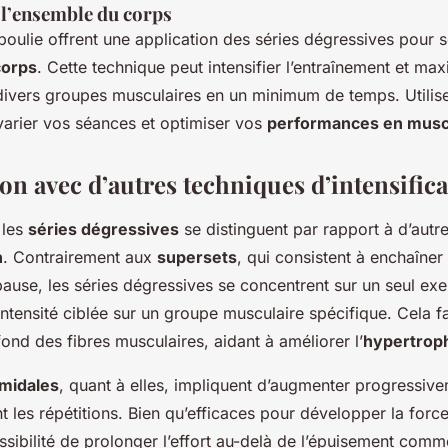
 l’ensemble du corps
 poulie offrent une application des séries dégressives pour so
corps
. Cette technique peut intensifier l’entraînement et max
ivers groupes musculaires en un minimum de temps. Utilise
arier vos séances et optimiser vos
performances en musc
n avec d’autres techniques d’intensifica
 les
séries dégressives
se distinguent par rapport à d’autr
n
. Contrairement aux
supersets
, qui consistent à enchaîne
pause, les séries dégressives se concentrent sur un seul exe
ntensité ciblée sur un groupe musculaire spécifique. Cela f
nd des fibres musculaires, aidant à améliorer l’
hypertrop
amidales
, quant à elles, impliquent d’augmenter progressive
t les répétitions. Bien qu’efficaces pour développer la force,
ibilité de prolonger l’effort au-delà de l’épuisement comme