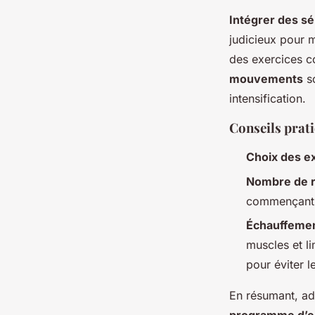
Intégrer des s
judicieux pour m
des exercices c
mouvements
so
intensification.
Conseils prat
Choix des e
Nombre de ré
commençant p
Échauffemen
muscles et li
pour éviter l
En résumant, ada
programme d’e