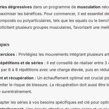
éries dégressives
dans un programme de
musculation
néce
aximiser les bénéfices. Pour commencer, il est essentiel de
omposés ou polyarticulaires, tels que les squats ou le benc
llicitent plusieurs groupes musculaires, favorisant une meil
iques
xercices
: Privilégiez les mouvements intégrant plusieurs art
pétitions et de séries
: Il est conseillé de réaliser entre 3 
ar 6 à 8 répétitions avec une charge élevée, puis en rédui
t et récupération
: Un échauffement optimal est crucial po
miter le risque de blessure. La récupération doit aussi être b
e surentraînement.
pter les séries à vos besoins spécifiques est clé pour opti
ntraînement
. Une écoute attentive de votre corps et un aj