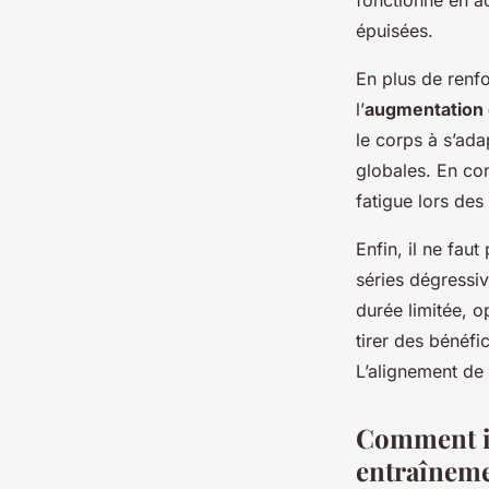
fonctionne en ac
épuisées.
En plus de renfo
l’
augmentation d
le corps à s’ada
globales. En con
fatigue lors des
Enfin, il ne faut
séries dégressi
durée limitée, o
tirer des bénéf
L’alignement de 
Comment in
entraînem