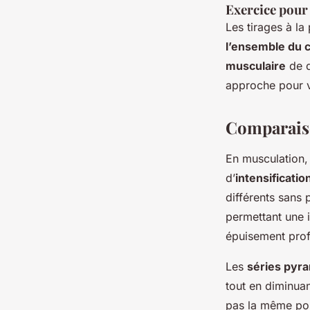
Exercice pour
Les tirages à la
l’ensemble du 
musculaire
de d
approche pour v
Comparaiso
En musculation,
d’
intensificatio
différents sans 
permettant une i
épuisement profo
Les
séries pyr
tout en diminuan
pas la même poss