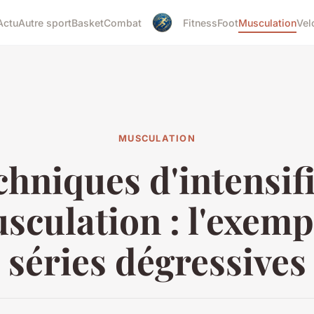
Actu
Autre sport
Basket
Combat
Fitness
Foot
Musculation
Vel
MUSCULATION
chniques d'intensif
sculation : l'exemp
séries dégressives