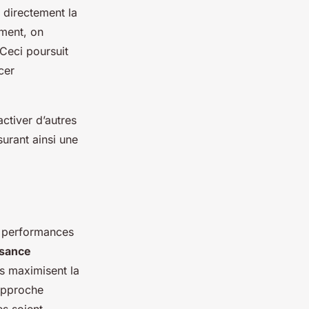
s directement la
ment, on
 Ceci poursuit
cer
activer d’autres
surant ainsi une
s performances
ssance
es maximisent la
approche