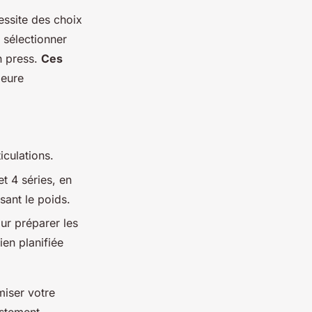
ssite des choix
 sélectionner
h press.
Ces
leure
iculations.
et 4 séries, en
sant le poids.
ur préparer les
ien planifiée
miser votre
ustement