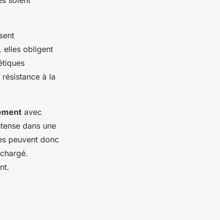
es soient
sent
 elles obligent
étiques
résistance à la
nement
avec
ntense dans une
tes peuvent donc
 chargé.
nt.