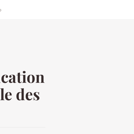
o
ication
le des