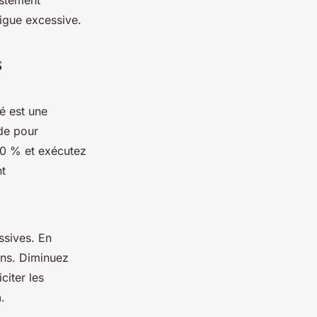
tigue excessive.
s
é est une
de pour
 30 % et exécutez
nt
ssives. En
ons. Diminuez
citer les
n
.