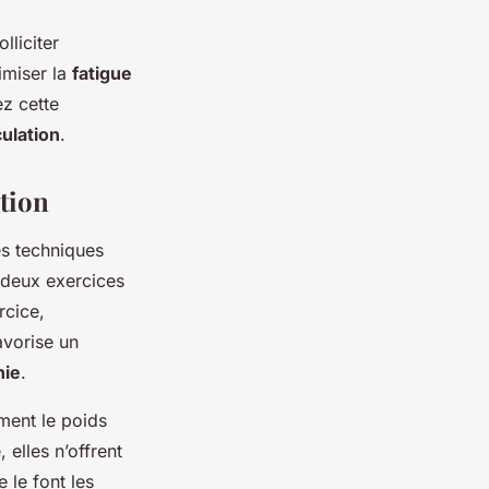
lliciter
imiser la
fatigue
z cette
ulation
.
tion
es techniques
r deux exercices
rcice,
avorise un
hie
.
ment le poids
 elles n’offrent
 le font les