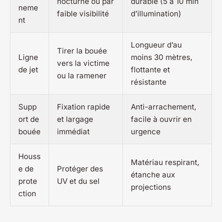
nocturne ou par
durable (5 à 10 min
neme
faible visibilité
d’illumination)
nt
Longueur d’au
Tirer la bouée
Ligne
moins 30 mètres,
vers la victime
de jet
flottante et
ou la ramener
résistante
Supp
Fixation rapide
Anti-arrachement,
ort de
et largage
facile à ouvrir en
bouée
immédiat
urgence
Houss
Matériau respirant,
e de
Protéger des
étanche aux
prote
UV et du sel
projections
ction