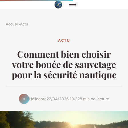
Accueil
›
Actu
ACTU
Comment bien choisir
votre bouée de sauvetage
pour la sécurité nautique
Héliodore
22/04/2026 10:32
8 min de lecture
H