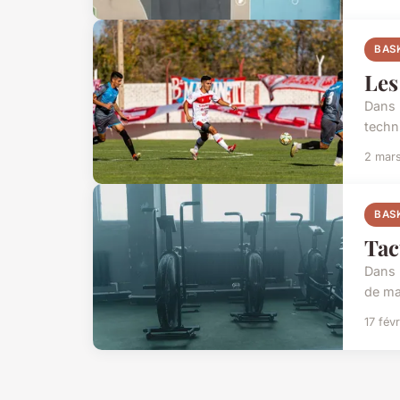
BAS
Les
Dans l
techni
2 mar
BAS
Tac
Dans l
de ma
17 fév