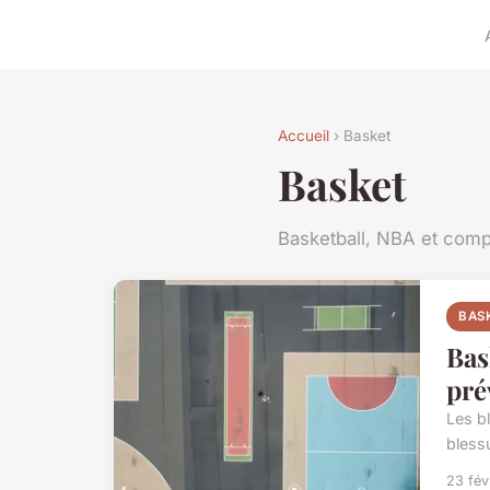
Accueil
› Basket
Basket
Basketball, NBA et comp
BAS
Bas
pré
Les bl
bless
23 fév