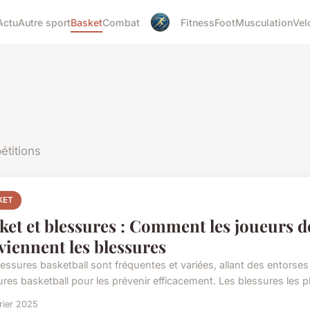
Actu
Autre sport
Basket
Combat
Fitness
Foot
Musculation
Vel
étitions
KET
ket et blessures : Comment les joueurs de
viennent les blessures
essures basketball sont fréquentes et variées, allant des entorses 
ures basketball pour les prévenir efficacement. Les blessures les pl
rier 2025